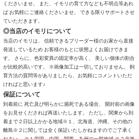
くださいませ。 また、イモリの育て方なども不明点等あれ
ば お気軽にご連絡くださいませ。 できる限りサポートさせ
ていただきます。
◎当店のイモリについて
当店のイモリは、 信頼できるブリーダー様のお家から直接
発送しているため お客様のもとに状態よくお届けできま
す。 さらに、色彩変異の固定率が高く、 美しい個体の割合
が比較的高いです。 ※画像加工は一切しておりません。 飼
育方法の質問等がありましたら、お気軽にコメントいただ
ければと思います♪
保証について
到着前に 死亡及び明らかに瀕死である場合、 開封前の画像
をお見せくだされば再送いたします。 ただし、関東から到
着まで２日以上かかる地域※１、北海道、沖縄、その他の
離島※２に関しては全く保証いたしかねますのでご了承く
ださい。 ※１四国、中国、関西、九州の一部地域 ※２北海