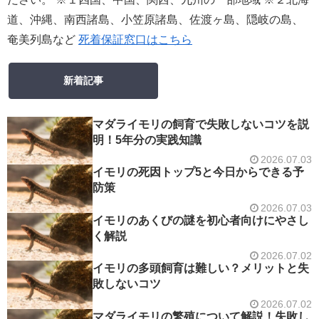
道、沖縄、南西諸島、小笠原諸島、佐渡ヶ島、隠岐の島、
奄美列島など
死着保証窓口はこちら
新着記事
マダライモリの飼育で失敗しないコツを説
明！5年分の実践知識
2026.07.03
イモリの死因トップ5と今日からできる予
防策
2026.07.03
イモリのあくびの謎を初心者向けにやさし
く解説
2026.07.02
イモリの多頭飼育は難しい？メリットと失
敗しないコツ
2026.07.02
マダライモリの繁殖について解説！失敗し