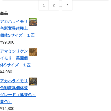
1
2
…
7
商品
アカハライモリ
色彩変異超極上
個体Sサイズ １匹
¥
99,800
アマミシリケン
イモリ 美麗個
体Sサイズ １匹
¥
4,980
アカハライモリ
色彩変異個体並
グレード（薄茶色～
黄色）
¥
14,800