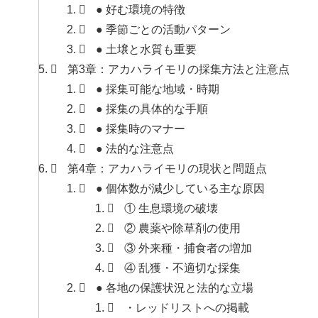
● 好む環境の特徴
● 季節ごとの活動パターン
● 土壌と水質も重要
第3章：アカハライモリの採集方法と注意点
● 採集可能な地域・時期
● 採集の具体的な手順
● 採集時のマナー
● 法的な注意点
第4章：アカハライモリの現状と問題点
● 個体数が減少している主な原因
① 生息環境の破壊
② 農薬や除草剤の使用
③ 外来種・捕食者の増加
④ 乱獲・不適切な採集
● 各地の保護状況と法的な立場
・レッドリストへの掲載