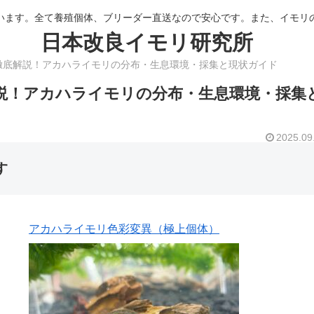
います。全て養殖個体、ブリーダー直送なので安心です。また、イモリ
日本改良イモリ研究所
徹底解説！アカハライモリの分布・生息環境・採集と現状ガイド
説！アカハライモリの分布・生息環境・採集
2025.09
す
アカハライモリ色彩変異（極上個体）