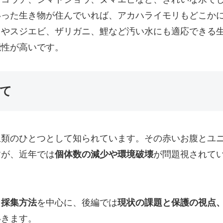
いった生き物が住んでいれば、アカハライモリもどこか
コやスジエビ、ザリガニ、鯉など汚い水にも適応できる
能性が高いです。
て
生類のひとつとして知られています。その赤いお腹とユ
すが、近年では
個体数の減少や環境破壊
が問題視されて
・採集方法
を中心に、後編では
現状の課題と保護の視点
いきます。