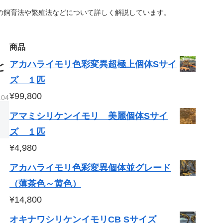
の飼育法や繁殖法などについて詳しく解説しています。
商品
アカハライモリ色彩変異超極上個体Sサイ
と
ズ １匹
¥
99,800
.04
アマミシリケンイモリ 美麗個体Sサイ
ズ １匹
¥
4,980
アカハライモリ色彩変異個体並グレード
（薄茶色～黄色）
¥
14,800
オキナワシリケンイモリCB Sサイズ