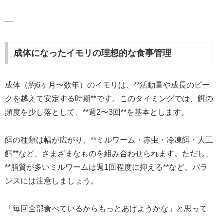
—
成体になったイモリの理想的な食事管理
成体（約6ヶ月〜数年）のイモリは、**活動量や成長のピー
クを越えて安定する時期**です。このタイミングでは、餌の
頻度を少し落として、**週2〜3回**を基本とします。
餌の種類は幅が広がり、**ミルワーム・赤虫・冷凍餌・人工
餌**など、さまざまなものを組み合わせられます。ただし、
**脂質が多いミルワームは週1回程度に抑える**など、バラ
ンスには注意しましょう。
「毎回全部食べているからもっとあげようかな」と思って