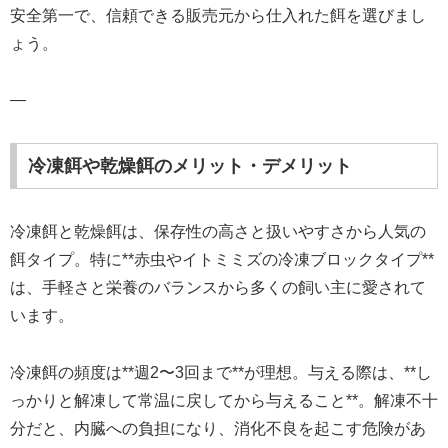
安全第一で、信頼できる販売元から仕入れた餌を選びまし
ょう。
—
冷凍餌や乾燥餌のメリット・デメリット
冷凍餌と乾燥餌は、保存性の高さと扱いやすさから人気の
餌タイプ。特に**赤虫やイトミミズの冷凍ブロックタイプ**
は、手軽さと栄養のバランスから多くの飼い主に愛されて
います。
冷凍餌の頻度は**週2〜3回まで**が理想。与える際は、**し
っかりと解凍して常温に戻してから与えること**。解凍不十
分だと、内臓への負担になり、消化不良を起こす危険があ