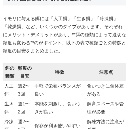
イモリに与える餌には「人工餌」「生き餌」「冷凍餌」
「乾燥餌」など、いくつかのタイプがあります。それぞれ
にメリット・デメリットがあり、**餌の種類によって適切な
頻度も変わる**のがポイント。以下の表で種類ごとの特徴と
頻度の目安をまとめました。
餌の
頻度の
特徴
注意点
種類
目安
人工
週2〜
手軽で栄養バランスが
食いつきに個体差
餌
3回
良い
がある
生き
週1〜
本能を刺激し、食いつ
飼育スペースや管
餌
2回
きが良い
理が必要
冷凍
週2〜
解凍方法に注意が
保存が利き使いやすい