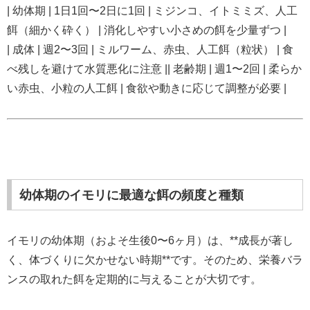
| 幼体期 | 1日1回〜2日に1回 | ミジンコ、イトミミズ、人工
餌（細かく砕く） | 消化しやすい小さめの餌を少量ずつ |
| 成体 | 週2〜3回 | ミルワーム、赤虫、人工餌（粒状） | 食
べ残しを避けて水質悪化に注意 || 老齢期 | 週1〜2回 | 柔らか
い赤虫、小粒の人工餌 | 食欲や動きに応じて調整が必要 |
幼体期のイモリに最適な餌の頻度と種類
イモリの幼体期（およそ生後0〜6ヶ月）は、**成長が著し
く、体づくりに欠かせない時期**です。そのため、栄養バラ
ンスの取れた餌を定期的に与えることが大切です。