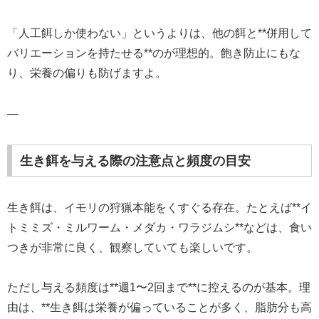
「人工餌しか使わない」というよりは、他の餌と**併用して
バリエーションを持たせる**のが理想的。飽き防止にもな
り、栄養の偏りも防げますよ。
—
生き餌を与える際の注意点と頻度の目安
生き餌は、イモリの狩猟本能をくすぐる存在。たとえば**イ
トミミズ・ミルワーム・メダカ・ワラジムシ**などは、食い
つきが非常に良く、観察していても楽しいです。
ただし与える頻度は**週1〜2回まで**に控えるのが基本。理
由は、**生き餌は栄養が偏っていることが多く、脂肪分も高