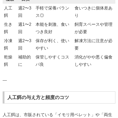
人工
週2〜3
手軽で栄養バラン
食いつきに個体差あ
餌
回
ス◎
り
生き
週1〜2
本能を刺激、食い
飼育スペースや管理
餌
回
つき良好
が必要
冷凍
週2〜3
保存が利く、使い
解凍方法に注意が必
餌
回
やすい
要
乾燥
補助的
保管しやすくコス
消化がやや悪く偏食
餌
に
パ良
しやすい
—
人工餌の与え方と頻度のコツ
人工餌は、市販されている「イモリ用ペレット」や「両生