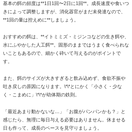
基本の餌の頻度は**1日1回〜2日に1回**。成長速度や食いつ
きによって調整しますが、消化器官がまだ未発達なので、
**1回の量は控えめに**しましょう。
おすすめの餌は、**イトミミズ・ミジンコなどの生き餌や、
水にふやかした人工餌**。固形のままではうまく食べられな
いこともあるので、細かく砕いて与えるのがポイントで
す。
また、餌のサイズが大きすぎると飲み込めず、食欲不振や
吐き戻しの原因になります。\*\*とにかく「小さく・少な
く・こまめに」\*\*が幼体期の鉄則。
「最近あまり動かないな…」「お腹がパンパンかも？」と
感じたら、無理に毎日与える必要はありません。休ませる
日も作って、成長のペースを見守りましょう。