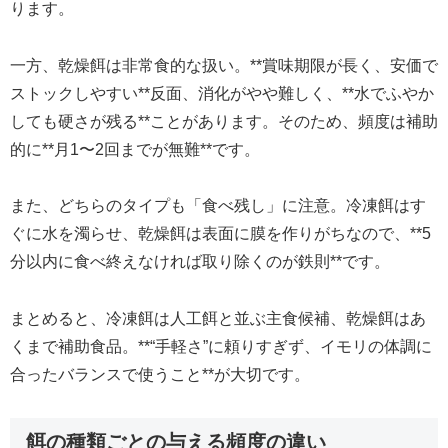
ります。
一方、乾燥餌は非常食的な扱い。**賞味期限が長く、安価で
ストックしやすい**反面、消化がやや難しく、**水でふやか
しても硬さが残る**ことがあります。そのため、頻度は補助
的に**月1〜2回までが無難**です。
また、どちらのタイプも「食べ残し」に注意。冷凍餌はす
ぐに水を濁らせ、乾燥餌は表面に膜を作りがちなので、**5
分以内に食べ終えなければ取り除くのが鉄則**です。
まとめると、冷凍餌は人工餌と並ぶ主食候補、乾燥餌はあ
くまで補助食品。**“手軽さ”に頼りすぎず、イモリの体調に
合ったバランスで使うこと**が大切です。
餌の種類ごとの与える頻度の違い