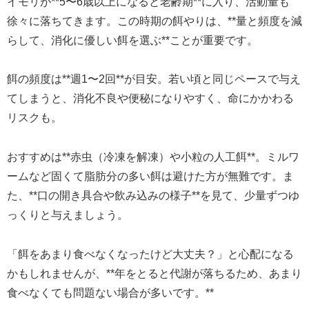
イモリが**5〜6歳以上になると老齢期**に入り、活動量も
徐々に落ちてきます。この時期の餌やりは、**量と頻度を減
らして、消化に優しい餌を選ぶ**ことが重要です。
餌の頻度は**週1〜2回**が目安。若い頃と同じペースで与え
てしまうと、消化不良や便秘になりやすく、命にかかわる
リスクも。
おすすめは**赤虫（冷凍を解凍）や小粒の人工餌**。ミルワ
ームなど固くて脂肪分の多い餌は避けた方が無難です。ま
た、**口の開き具合や飲み込みの様子**を見て、少量ずつゆ
っくりと与えましょう。
「餌をあまり食べなくなったけど大丈夫？」と心配になる
かもしれませんが、**年をとると代謝が落ちるため、あまり
食べなくても問題ない場合が多いです。**