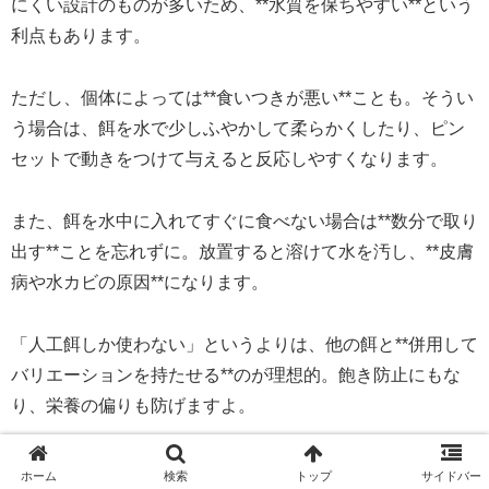
にくい設計のものが多いため、**水質を保ちやすい**という
利点もあります。
ただし、個体によっては**食いつきが悪い**ことも。そうい
う場合は、餌を水で少しふやかして柔らかくしたり、ピン
セットで動きをつけて与えると反応しやすくなります。
また、餌を水中に入れてすぐに食べない場合は**数分で取り
出す**ことを忘れずに。放置すると溶けて水を汚し、**皮膚
病や水カビの原因**になります。
「人工餌しか使わない」というよりは、他の餌と**併用して
バリエーションを持たせる**のが理想的。飽き防止にもな
り、栄養の偏りも防げますよ。
—
ホーム
検索
トップ
サイドバー