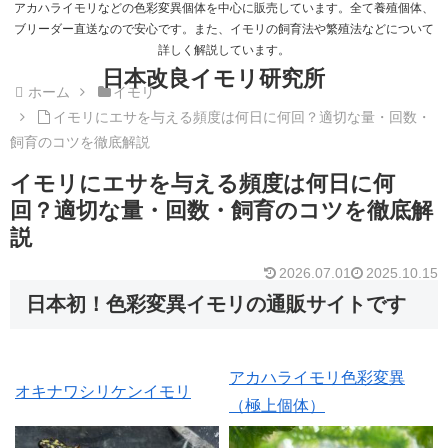
アカハライモリなどの色彩変異個体を中心に販売しています。全て養殖個体、
ブリーダー直送なので安心です。また、イモリの飼育法や繁殖法などについて
詳しく解説しています。
日本改良イモリ研究所
ホーム
イモリ
イモリにエサを与える頻度は何日に何回？適切な量・回数・
飼育のコツを徹底解説
イモリにエサを与える頻度は何日に何
回？適切な量・回数・飼育のコツを徹底解
説
2026.07.01
2025.10.15
日本初！色彩変異イモリの通販サイトです
アカハライモリ色彩変異
オキナワシリケンイモリ
（極上個体）