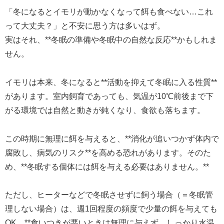
「冬になるとイモリが動かなくなって餌も食べない…これ
って大丈夫？」と不安に思う方は多いはず。
実はそれ、**冬眠の準備や冬眠中の自然な反応**かもしれま
せん。
イモリは本来、冬になると**活動を抑えて冬眠に入る性質**
があります。室内飼育であっても、気温が10℃前後まで下
がる環境では自然と動きが鈍くなり、食欲も落ちます。
この時期に無理に餌を与えると、**消化が追いつかず体内で
腐敗し、病気のリスク**を高める恐れがあります。そのた
め、**冬眠する個体には餌を与える必要はありません。**
ただし、ヒーターなどで冬眠させずに飼う場合（＝冬眠管
理しない場合）は、週1回程度の頻度で少量の餌を与えても
OK。**食いつきが悪いときは無理に与えず、しっかり水温