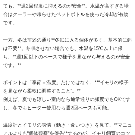
ても、**週2回程度に抑えるのが安全**。水温が高すぎる場
合はクーラーや凍らせたペットボトルを使った冷却が有効
です。
一方、冬は前述の通り**冬眠に入る個体が多く、基本的に餌
は不要**。冬眠させない場合でも、水温を15℃以上に保
ち、**週1回以下のペースで様子を見ながら与えるのが安全
です。**
ポイントは「季節＝温度」だけではなく、**“イモリの様子
を見ながら柔軟に調整すること”。**
例えば、夏でも涼しい室内なら通常通りの頻度でもOKです
し、冬でもヒーター使用なら週2回ペースも可能。
温度計とイモリの表情（動き・食いつき）を見て、**マニュ
アルよりも“個体観察”を優先**するのが、イモリ飼育のコツ