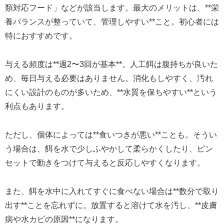
類対応フード」などが該当します。最大のメリットは、**栄
養バランスが整っていて、管理しやすい**こと。初心者には
特におすすめです。
与える頻度は**週2〜3回が基本**。人工餌は腹持ちが良いた
め、毎日与える必要はありません。消化もしやすく、汚れ
にくい設計のものが多いため、**水質を保ちやすい**という
利点もあります。
ただし、個体によっては**食いつきが悪い**ことも。そうい
う場合は、餌を水で少しふやかして柔らかくしたり、ピン
セットで動きをつけて与えると反応しやすくなります。
また、餌を水中に入れてすぐに食べない場合は**数分で取り
出す**ことを忘れずに。放置すると溶けて水を汚し、**皮膚
病や水カビの原因**になります。