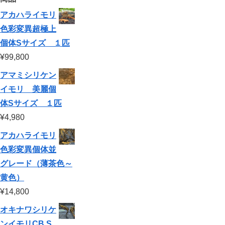
アカハライモリ
色彩変異超極上
個体Sサイズ １匹
¥
99,800
アマミシリケン
イモリ 美麗個
体Sサイズ １匹
¥
4,980
アカハライモリ
色彩変異個体並
グレード（薄茶色～
黄色）
¥
14,800
オキナワシリケ
ンイモリCB S