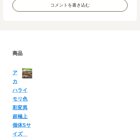
コメントを書き込む
商品
ア
カ
ハライ
モリ色
彩変異
超極上
個体Sサ
イズ