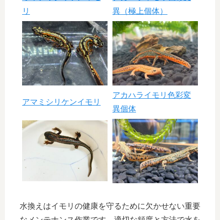
リ
異（極上個体）
アカハライモリ色彩変
アマミシリケンイモリ
異個体
水換えはイモリの健康を守るために欠かせない重要
なメンテナンス作業です。適切な頻度と方法で水を