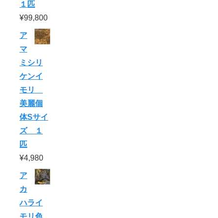
１匹
¥
99,800
ア
マ
ミシリ
ケンイ
モリ
美麗個
体Sサイ
ズ １
匹
¥
4,980
ア
カ
ハライ
モリ色