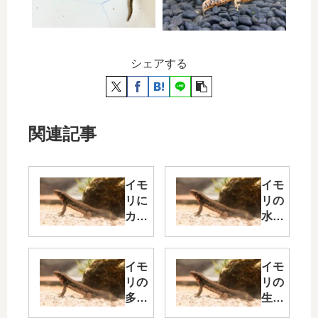
シェアする
関連記事
イモ
イモ
リに
リの
カル
水温
キ抜
管理
きは
完全
必
ガイ
イモ
イモ
要？
ド
リの
リの
水道
【適
多頭
生息
水を
正温
飼育
地と