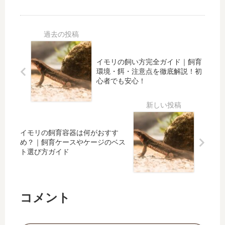
その
度と
は難
採集
まま
季節
し
につ
使っ
別対
い？
いて
て飼
策を
メリ
徹底
うこ
詳し
ット
解
とは
く解
イモリの飼い方完全ガイド｜飼育
と失
説！
環境・餌・注意点を徹底解説！初
でき
説
敗し
アカ
心者でも安心！
る？
ない
ハラ
コツ
イモ
リの
分
布・
イモリの飼育容器は何がおすす
生息
め？｜飼育ケースやケージのベス
環
ト選び方ガイド
境・
採集
と現
コメント
状ガ
イド