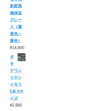
彩変異
個体並
グレー
ド（薄
茶色～
黄色）
¥
14,800
オ
キ
ナワシ
リケン
イモリ
CB Sサ
イズ
¥
2,980