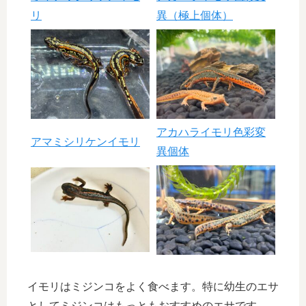
リ
異（極上個体）
アカハライモリ色彩変
アマミシリケンイモリ
異個体
イモリはミジンコをよく食べます。特に幼生のエサ
としてミジンコはもっともおすすめのエサです。