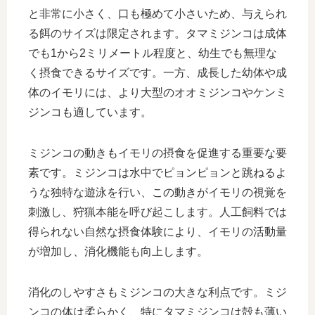
と非常に小さく、口も極めて小さいため、与えられ
る餌のサイズは限定されます。タマミジンコは成体
でも1から2ミリメートル程度と、幼生でも無理な
く摂食できるサイズです。一方、成長した幼体や成
体のイモリには、より大型のオオミジンコやケンミ
ジンコも適しています。
ミジンコの動きもイモリの摂食を促進する重要な要
素です。ミジンコは水中でピョンピョンと跳ねるよ
うな独特な遊泳を行い、この動きがイモリの視覚を
刺激し、狩猟本能を呼び起こします。人工飼料では
得られない自然な摂食体験により、イモリの活動量
が増加し、消化機能も向上します。
消化のしやすさもミジンコの大きな利点です。ミジ
ンコの体は柔らかく、特にタマミジンコは殻も薄い