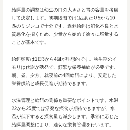
給餌量の調整は幼生の口の大きさと胃の容量を考慮
して決定します。初期段階では1匹あたり5から10
匹のミジンコで十分です。過剰給餌は消化不良と水
質悪化を招くため、少量から始めて徐々に増量する
ことが基本です。
給餌頻度は1日3から4回が理想的です。幼生期のイ
モリは代謝が活発で、頻繁な栄養補給が必要です。
朝、昼、夕方、就寝前の4回給餌により、安定した
栄養供給と成長促進が期待できます。
水温管理と給餌の関係も重要なポイントです。水温
22から25度では活発な摂食が期待できますが、水
温が低下すると摂食量も減少します。季節に応じた
給餌量調整により、適切な栄養管理を行います。