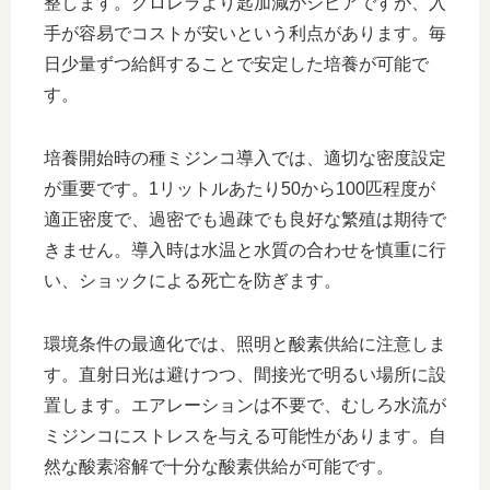
整します。クロレラより匙加減がシビアですが、入
手が容易でコストが安いという利点があります。毎
日少量ずつ給餌することで安定した培養が可能で
す。
培養開始時の種ミジンコ導入では、適切な密度設定
が重要です。1リットルあたり50から100匹程度が
適正密度で、過密でも過疎でも良好な繁殖は期待で
きません。導入時は水温と水質の合わせを慎重に行
い、ショックによる死亡を防ぎます。
環境条件の最適化では、照明と酸素供給に注意しま
す。直射日光は避けつつ、間接光で明るい場所に設
置します。エアレーションは不要で、むしろ水流が
ミジンコにストレスを与える可能性があります。自
然な酸素溶解で十分な酸素供給が可能です。