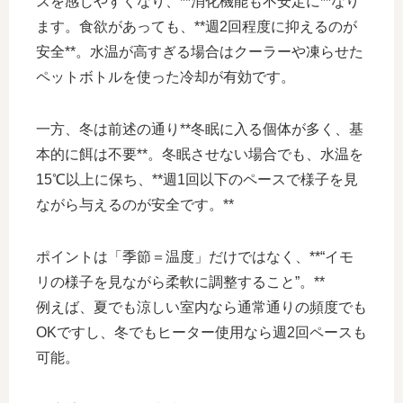
スを感じやすくなり、**消化機能も不安定に**なり
ます。食欲があっても、**週2回程度に抑えるのが
安全**。水温が高すぎる場合はクーラーや凍らせた
ペットボトルを使った冷却が有効です。
一方、冬は前述の通り**冬眠に入る個体が多く、基
本的に餌は不要**。冬眠させない場合でも、水温を
15℃以上に保ち、**週1回以下のペースで様子を見
ながら与えるのが安全です。**
ポイントは「季節＝温度」だけではなく、**“イモ
リの様子を見ながら柔軟に調整すること”。**
例えば、夏でも涼しい室内なら通常通りの頻度でも
OKですし、冬でもヒーター使用なら週2回ペースも
可能。