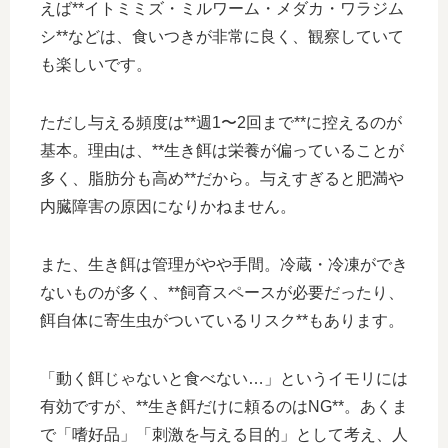
えば**イトミミズ・ミルワーム・メダカ・ワラジム
シ**などは、食いつきが非常に良く、観察していて
も楽しいです。
ただし与える頻度は**週1〜2回まで**に控えるのが
基本。理由は、**生き餌は栄養が偏っていることが
多く、脂肪分も高め**だから。与えすぎると肥満や
内臓障害の原因になりかねません。
また、生き餌は管理がやや手間。冷蔵・冷凍ができ
ないものが多く、**飼育スペースが必要だったり、
餌自体に寄生虫がついているリスク**もあります。
「動く餌じゃないと食べない…」というイモリには
有効ですが、**生き餌だけに頼るのはNG**。あくま
で「嗜好品」「刺激を与える目的」として考え、人