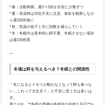
* 春：活動再開、週2〜3回を目安に少量ずつ
* 夏：高温時は消化不良に注意、食欲を観察しなが
ら週2回前後に
* 秋：気温の低下と共に回数を減らしていく
* 冬：冬眠中は基本的に餌不要。冬眠させない場合
は週1回程度
—
冬場は餌を与えるべき？冬眠との関係性
「冬になるとイモリが動かなくなって餌も食べな
い…これって大丈夫？」と不安に思う方は多いは
ず。
実はそれ、**冬眠の準備や冬眠中の自然な反応**か