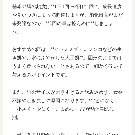
基本の餌の頻度は**1日1回〜2日に1回**。成長速度
や食いつきによって調整しますが、消化器官がまだ
未発達なので、**1回の量は控えめに**しましょ
う。
おすすめの餌は、**イトミミズ・ミジンコなどの生
き餌や、水にふやかした人工餌**。固形のままでは
うまく食べられないこともあるので、細かく砕いて
与えるのがポイントです。
また、餌のサイズが大きすぎると飲み込めず、食欲
不振や吐き戻しの原因になります。\*\*とにかく
「小さく・少なく・こまめに」\*\*が幼体期の鉄
則。
「最近あまり動かないな…」「お腹がパンパンか