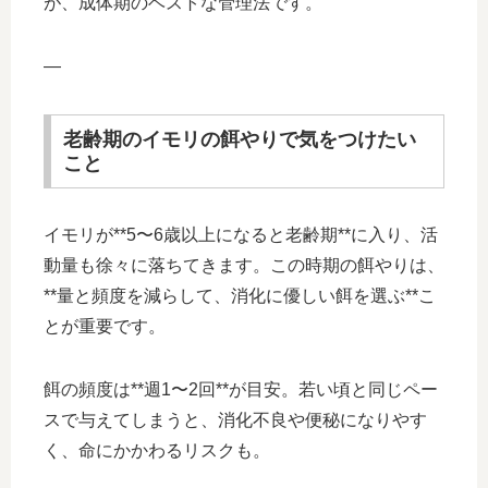
が、成体期のベストな管理法です。
—
老齢期のイモリの餌やりで気をつけたい
こと
イモリが**5〜6歳以上になると老齢期**に入り、活
動量も徐々に落ちてきます。この時期の餌やりは、
**量と頻度を減らして、消化に優しい餌を選ぶ**こ
とが重要です。
餌の頻度は**週1〜2回**が目安。若い頃と同じペー
スで与えてしまうと、消化不良や便秘になりやす
く、命にかかわるリスクも。