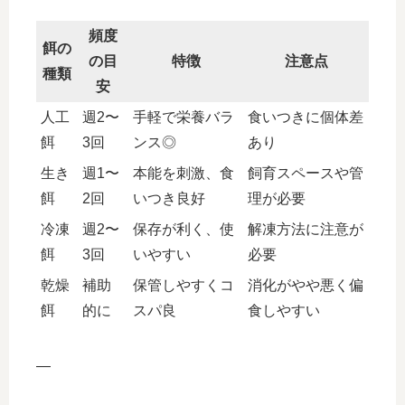
頻度
餌の
の目
特徴
注意点
種類
安
人工
週2〜
手軽で栄養バラ
食いつきに個体差
餌
3回
ンス◎
あり
生き
週1〜
本能を刺激、食
飼育スペースや管
餌
2回
いつき良好
理が必要
冷凍
週2〜
保存が利く、使
解凍方法に注意が
餌
3回
いやすい
必要
乾燥
補助
保管しやすくコ
消化がやや悪く偏
餌
的に
スパ良
食しやすい
—