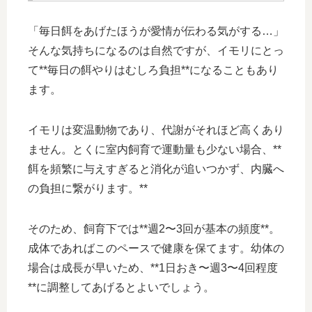
「毎日餌をあげたほうが愛情が伝わる気がする…」
そんな気持ちになるのは自然ですが、イモリにとっ
て**毎日の餌やりはむしろ負担**になることもあり
ます。
イモリは変温動物であり、代謝がそれほど高くあり
ません。とくに室内飼育で運動量も少ない場合、**
餌を頻繁に与えすぎると消化が追いつかず、内臓へ
の負担に繋がります。**
そのため、飼育下では**週2〜3回が基本の頻度**。
成体であればこのペースで健康を保てます。幼体の
場合は成長が早いため、**1日おき〜週3〜4回程度
**に調整してあげるとよいでしょう。