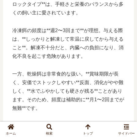
ロックタイプ**は、手軽さと栄養のバランスから多
くの飼い主に愛されています。
冷凍餌の頻度は**週2〜3回まで**が理想。与える際
は、**しっかりと解凍して常温に戻してから与える
こと**。解凍不十分だと、内臓への負担になり、消
化不良を起こす危険があります。
一方、乾燥餌は非常食的な扱い。**賞味期限が長
く、安価でストックしやすい**反面、消化がやや難
しく、**水でふやかしても硬さが残る**ことがあり
ます。そのため、頻度は補助的に**月1〜2回までが
無難**です。
また、どちらのタイプも「食べ残し」に注意。冷凍
ホーム
検索
トップ
サイドバー
餌はすぐに水を濁らせ、乾燥餌は表面に膜を作りが