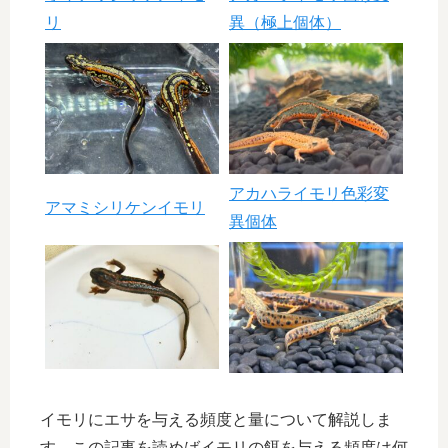
リ
異（極上個体）
アカハライモリ色彩変
アマミシリケンイモリ
異個体
イモリにエサを与える頻度と量について解説しま
す。この記事を読めばイモリの餌を与える頻度は何