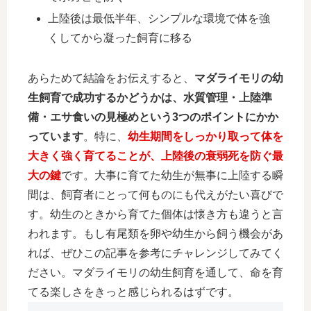
上陸後は最低半年、シンプルな環境で体を強
くしてから凝った飼育に移る
あらためて結論をお伝えすると、
マダライモリの幼
生飼育で成功するかどうかは、水質管理・上陸準
備・エサ食いの見極めという3つのポイントにかか
っています
。特に、
幼生期間をしっかり取って体を
大きく強く育てることが、上陸後の衰弱死を防ぐ最
大の鍵
です。大事に育てた幼生が無事に上陸する瞬
間は、飼育者にとって何ものにも代えがたい喜びで
す。幼生のときから育てた個体は懐き方も違うと言
われます。もし有尾類を卵や幼生から飼う機会があ
れば、ぜひこの記事を参考にチャレンジしてみてく
ださい。マダライモリの幼生飼育を通して、命を育
てる楽しさをきっと感じられるはずです。