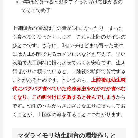
5本ほど食べると顔をプイっと背けて嫌がるの
でそこで終了
上陸間近の個体はこの量が1本になったり、まった
く食べなくなったりします。これも上陸のサインの
ひとつです。さらに、3センチほどまで育った幼生
には人工飼料であるカメプロスなども与えて、早い
段階で人工飼料に慣れさせておくと安心です。生き
餌ばかりに頼っていると、上陸後の給餌で苦労する
ことがあるためです。というのも、
上陸後は幼生時
代にバクバク食べていた冷凍赤虫をなかなか食べな
くなり、この餌付けに失敗すると死んでしまう
から
です。幼生のうちからさまざまなエサに慣らしてお
くことが、上陸後の命を守ることにつながります。
マダライモリ幼生飼育の環境作りと