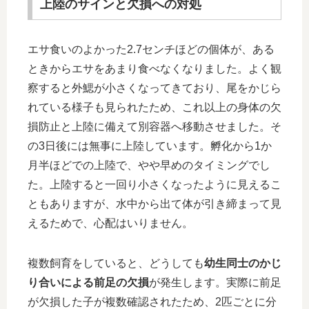
上陸のサインと欠損への対処
エサ食いのよかった2.7センチほどの個体が、ある
ときからエサをあまり食べなくなりました。よく観
察すると外鰓が小さくなってきており、尾をかじら
れている様子も見られたため、これ以上の身体の欠
損防止と上陸に備えて別容器へ移動させました。そ
の3日後には無事に上陸しています。孵化から1か
月半ほどでの上陸で、やや早めのタイミングでし
た。上陸すると一回り小さくなったように見えるこ
ともありますが、水中から出て体が引き締まって見
えるためで、心配はいりません。
複数飼育をしていると、どうしても
幼生同士のかじ
り合いによる前足の欠損
が発生します。実際に前足
が欠損した子が複数確認されたため、2匹ごとに分