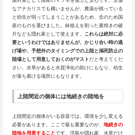
薬対策として国産のマツモを選ぶと安心です。安価
なアナカリスでも構いませんが、農薬が残っている
と幼生が弱ってしまうことがあるため、念のため国
産のものを選びました。鉢植えを割った素焼きの破
片なども隠れ家として使えます。
これらは絶対に必
要というわけではありませんが、かじり合い時の逃
げ場や、予想外のタイミングでの上陸と溺死防止の
陸場として用意しておくのがマスト
だと考えてくだ
さい。水草があると水質浄化の助けにもなり、幼生
が落ち着ける場所にもなります。
上陸間近の個体には地続きの陸地を
上陸間近の個体がいる容器では、環境を少し変える
必要があります。ここで最も重要なのが、
地続きの
陸地を用意すること
です。浮島や隠れ家、水草だけ