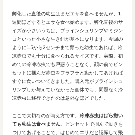
孵化した直後の幼生はまだエサを食べませんが、1
週間ほどするとエサを食べ始めます。孵化直後のサ
イズが小さいうちは、ブラインシュリンプやミジン
コといった小さな生き餌が基本になります。今回の
ように1.5から2センチまで育った幼生であれば、冷
凍赤虫でも十分に食べられるサイズです。実際、初
めての冷凍赤虫でも戸惑うことなく、顔の前でピン
セットに掴んだ赤虫をフラフラと動かしてあげれば
すぐに食いついてきました。購入元がブラインシュ
リンプしか与えていなかった個体でも、問題なく冷
凍赤虫に移行できたのは意外なほどでした。
ここで大切なのが与え方です。
冷凍赤虫はばら撒い
ても幼生は食べません
。ピンセットで掴んで動きを
つけてあげることで、はじめてエサだと認識して飛