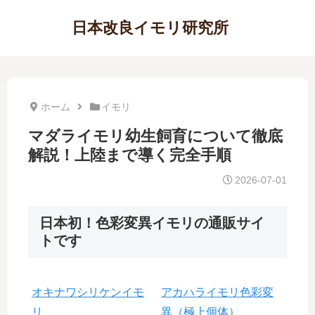
日本改良イモリ研究所
ホーム
イモリ
マダライモリ幼生飼育について徹底
解説！上陸まで導く完全手順
2026-07-01
日本初！色彩変異イモリの通販サイ
トです
オキナワシリケンイモ
アカハライモリ色彩変
リ
異（極上個体）