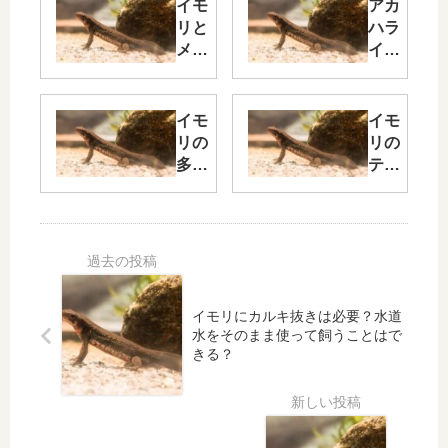
イモ
アカ
リと
ハラ
メダ
イモ
カの
リの
混泳
エサ
はお
は何
イモ
イモ
すす
が正
リの
リの
めで
解？
多頭
テラ
きな
おす
飼育
リウ
い理
すめ
は難
ム飼
由！
の種
し
育に
メダ
類・
い？
つい
カが
与え
メリ
て｜
食べ
方・
ット
作り
られ
頻度
イモリにカルキ抜きは必要？水道
と失
方・
水をそのまま使って飼うことはで
る可
を徹
敗し
レイ
きる？
能性
底解
ない
アウ
が高
説！
コツ
ト・
いの
飼育
でや
ポイ
めろ