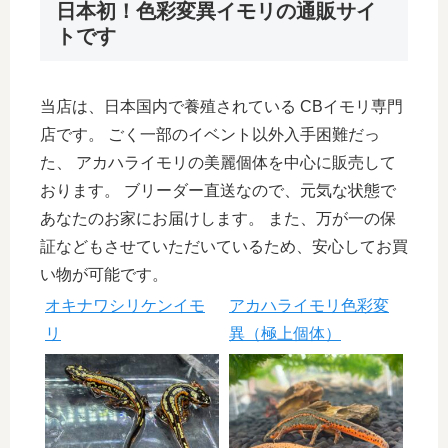
日本初！色彩変異イモリの通販サイ
トです
当店は、日本国内で養殖されている CBイモリ専門
店です。 ごく一部のイベント以外入手困難だっ
た、 アカハライモリの美麗個体を中心に販売して
おります。 ブリーダー直送なので、元気な状態で
あなたのお家にお届けします。 また、万が一の保
証などもさせていただいているため、安心してお買
い物が可能です。
オキナワシリケンイモ
アカハライモリ色彩変
リ
異（極上個体）