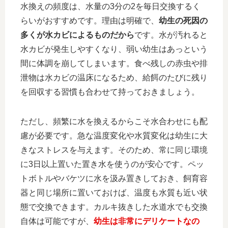
水換えの頻度は、水量の3分の2を毎日交換するく
らいがおすすめです。理由は明確で、
幼生の死因の
多くが水カビによるものだから
です。水が汚れると
水カビが発生しやすくなり、弱い幼生はあっという
間に体調を崩してしまいます。食べ残しの赤虫や排
泄物は水カビの温床になるため、給餌のたびに残り
を回収する習慣も合わせて持っておきましょう。
ただし、頻繁に水を換えるからこそ水合わせにも配
慮が必要です。急な温度変化や水質変化は幼生に大
きなストレスを与えます。そのため、常に同じ環境
に3日以上置いた置き水を使うのが安心です。ペッ
トボトルやバケツに水を汲み置きしておき、飼育容
器と同じ場所に置いておけば、温度も水質も近い状
態で交換できます。カルキ抜きした水道水でも交換
自体は可能ですが、
幼生は非常にデリケートなの