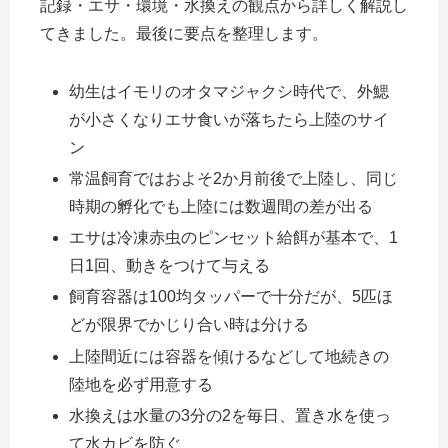
記録・エサ・環境・水換えの観点から詳しく解説し
てきました。最後に要点を整理します。
幼生はイモリのオタマジャクシ時代で、外鰓
が小さくなりエサ食いが落ちたら上陸のサイ
ン
常温飼育ではおよそ2か月前後で上陸し、同じ
時期の孵化でも上陸には数週間の差が出る
エサは冷凍赤虫のピンセット給餌が基本で、1
日1回、動きをつけて与える
飼育容器は100均タッパーで十分だが、5匹ほ
どが限界でかじり合い時は分ける
上陸間近には容器を傾けるなどして地続きの
陸地を必ず用意する
水換えは水量の3分の2を毎日、置き水を使っ
て水カビを防ぐ