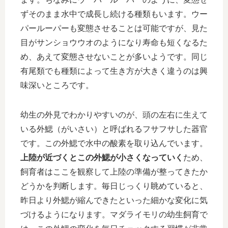
ずそのまま水中で成長し続ける種類もいます。ウー
パールーパーも変態させることは可能ですが、見た
目がサンショウウオのようになり寿命も短くなるた
め、あえて変態させないことが多いようです。同じ
有尾類でも種類によって生き方が大きく違うのは興
味深いところです。
幼生の外見でわかりやすいのが、頭の左右に生えて
いる外鰓（がいさい）と呼ばれるフサフサした器官
です。この外鰓で水中の酸素を取り込んでいます。
上陸が近づくとこの外鰓が小さくなっていく
ため、
飼育者はここを観察して上陸の準備が整ってきたか
どうかを判断します。毎日じっくり眺めていると、
昨日より外鰓が縮んできたといった細かな変化に気
づけるようになります。マダライモリの幼生飼育で