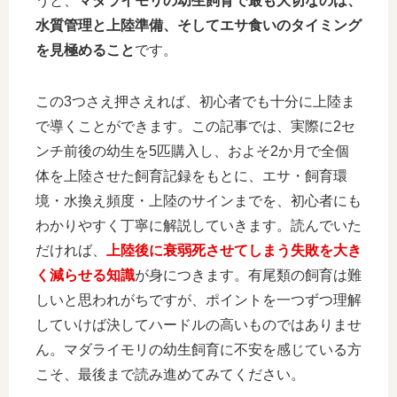
うと、
マダライモリの幼生飼育で最も大切なのは、
水質管理と上陸準備、そしてエサ食いのタイミング
を見極めること
です。
この3つさえ押さえれば、初心者でも十分に上陸ま
で導くことができます。この記事では、実際に2セ
ンチ前後の幼生を5匹購入し、およそ2か月で全個
体を上陸させた飼育記録をもとに、エサ・飼育環
境・水換え頻度・上陸のサインまでを、初心者にも
わかりやすく丁寧に解説していきます。読んでいた
だければ、
上陸後に衰弱死させてしまう失敗を大き
く減らせる知識
が身につきます。有尾類の飼育は難
しいと思われがちですが、ポイントを一つずつ理解
していけば決してハードルの高いものではありませ
ん。マダライモリの幼生飼育に不安を感じている方
こそ、最後まで読み進めてみてください。