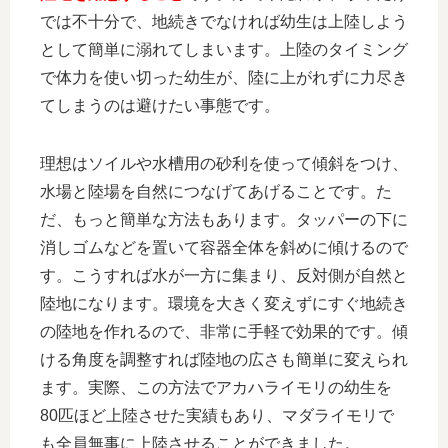
では不十分で、地続きでなければ幼生は上陸しよう
として簡単に溺れてしまいます。上陸のタイミング
で体力を使い切った幼生が、陸に上がれずに力尽き
てしまうのは避けたい事態です。
理想はソイルや水槽用の砂利を使って傾斜をつけ、
水場と陸場を自然につなげてあげることです。た
だ、もっと簡単な方法もあります。タッパーの下に
消しゴムなどを置いて容器全体を斜めに傾けるので
す。こうすれば水が一方に集まり、反対側が自然と
陸地になります。環境を大きく変えずにすぐ地続き
の陸地を作れるので、非常に手軽で効果的です。傾
ける角度を調整すれば陸地の広さも簡単に変えられ
ます。実際、この方法でアカハライモリの幼生を
80匹ほど上陸させた実績もあり、マダライモリで
も全員無事に上陸させることができました。