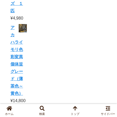
ズ １
匹
¥
4,980
ア
カ
ハライ
モリ色
彩変異
個体並
グレー
ド（薄
茶色～
黄色）
¥
14,800
オ
ホーム
検索
トップ
サイドバー