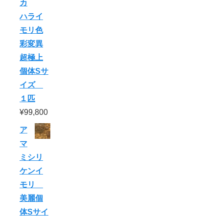
カ
ハライ
モリ色
彩変異
超極上
個体Sサ
イズ
１匹
¥
99,800
ア
マ
ミシリ
ケンイ
モリ
美麗個
体Sサイ