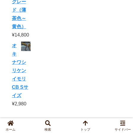
グレー
ド（薄
茶色～
黄色）
¥
14,800
オ
キ
ナワシ
リケン
イモリ
CB Sサ
イズ
¥
2,980
運営者情報
お問い合わせ・死着保証
プライバシーポリシー
ホーム
検索
トップ
サイドバー