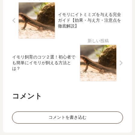
日
でを
説！
トキ
か
徹底
アカ
シン
ら
解
イモリにイトミミズを与える完全
ハラ
の正
ガイド【効果・与え方・注意点を
で
説！
色彩
体と
徹底解説】
き
変異
安全
る
個体
な飼
予
の特
い方
防
徴・
を徹
策
原
底解
イモリ飼育のコツ２選！初心者で
因・
説
も簡単にイモリが飼える方法と
地域
は？
差と
飼育
での
コメント
楽し
み方
を徹
底解
コメントを書き込む
説