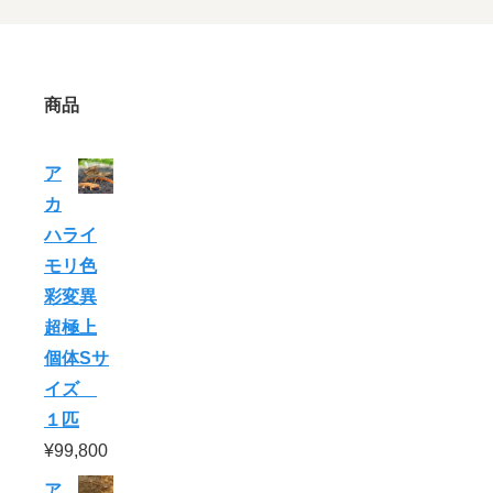
商品
ア
カ
ハライ
モリ色
彩変異
超極上
個体Sサ
イズ
１匹
¥
99,800
ア