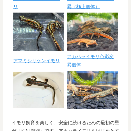
リ
異（極上個体）
アカハライモリ色彩変
アマミシリケンイモリ
異個体
イモリ飼育を楽しく、安全に続けるための最初の壁
が「性別判別」です。アカハライモリをはじめとす