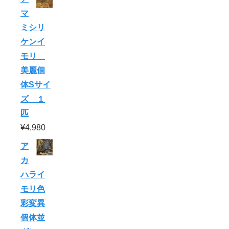
マ
ミシリ
ケンイ
モリ
美麗個
体Sサイ
ズ １
匹
¥
4,980
ア
カ
ハライ
モリ色
彩変異
個体並