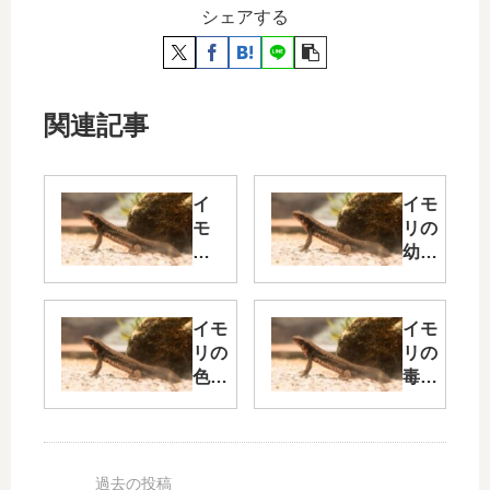
シェアする
関連記事
イ
イモ
モ
リの
リ
幼生
の
の育
死
て方
因
を完
イモ
イモ
ト
全ガ
リの
リの
ッ
イド
色彩
毒は
プ
｜孵
変異
危
5
化か
につ
険？
と
ら上
いて
テト
今
陸ま
解
ロド