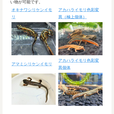
い物が可能です。
オキナワシリケンイモ
アカハライモリ色彩変
リ
異（極上個体）
アカハライモリ色彩変
アマミシリケンイモリ
異個体