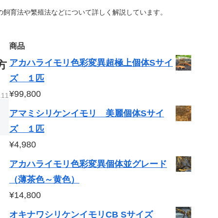
の飼育法や繁殖法などについて詳しく解説しています。
商品
アカハライモリ色彩変異超極上個体Sサイ
方
ズ １匹
¥
99,800
.11
アマミシリケンイモリ 美麗個体Sサイ
ズ １匹
¥
4,980
アカハライモリ色彩変異個体並グレード
（薄茶色～黄色）
¥
14,800
オキナワシリケンイモリCB Sサイズ