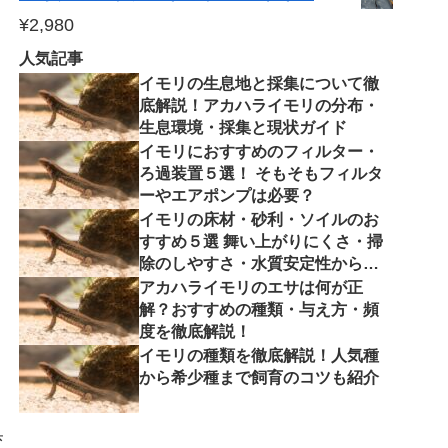
¥
2,980
人気記事
イモリの生息地と採集について徹
底解説！アカハライモリの分布・
生息環境・採集と現状ガイド
イモリにおすすめのフィルター・
ろ過装置５選！ そもそもフィルタ
ーやエアポンプは必要？
イモリの床材・砂利・ソイルのお
すすめ５選 舞い上がりにくさ・掃
除のしやすさ・水質安定性から徹
底解説
アカハライモリのエサは何が正
解？おすすめの種類・与え方・頻
度を徹底解説！
イモリの種類を徹底解説！人気種
から希少種まで飼育のコツも紹介
交