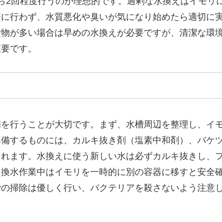
ら2回程度行うのが理想的です。過剰な水換えはイモリ
繁に行わず、水質悪化や臭いが気になり始めたら適切に
泄物が多い場合は早めの水換えが必要ですが、清潔な環
重要です。
備を行うことが大切です。まず、水槽周辺を整理し、イ
準備するものには、カルキ抜き剤（塩素中和剤）、バケ
まれます。水換えに使う新しい水は必ずカルキ抜きし、
。換水作業中はイモリを一時的に別の容器に移すと安全
砂の掃除は優しく行い、バクテリアを殺さないよう注意