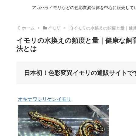
アカハライモリなどの色彩変異個体を中心に販売して
ホーム
イモリ
イモリの水換えの頻度と量｜健
イモリの水換えの頻度と量｜健康な飼
法とは
日本初！色彩変異イモリの通販サイトで
オキナワシリケンイモリ