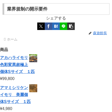
業界規制の開示要件
シェアする
森遊館長
ホーム
商品
アカハライモリ
色彩変異超極上
個体Sサイズ １匹
¥
99,800
アマミシリケン
イモリ 美麗個
体Sサイズ １匹
¥
4,980