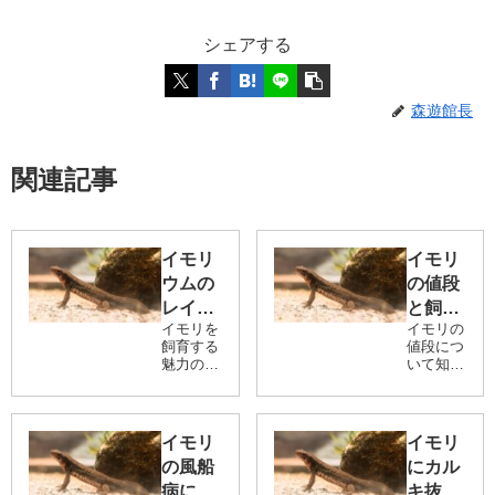
シェアする
森遊館長
関連記事
イモリ
イモリ
ウムの
の値段
レイア
と飼育
イモリを
イモリの
ウト完
費用、
飼育する
値段につ
全ガイ
ランニ
魅力の一
いて知り
ド！初
ングコ
つに、自
たい方の
然の風景
ために、
心者で
ストに
を切り取
生体の購
も失敗
ついて
ったよう
入価格か
イモリ
イモリ
しない
な美しい
アカハ
ら飼育に
の風船
にカル
レイアウ
必要な設
【癒し
ラ、シ
トの「イ
備費用、
病につ
キ抜き