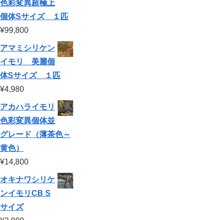
色彩変異超極上
ます。さ
康や行動
きるよう
い。飼育
対処で重
可能で
らに、ネ
パターン
に、必要
セットや
症化を防
す。特別
個体Sサイズ １匹
ット通販
に大きく
なアイテ
追加アイ
ぐことが
な高...
や熱帯魚
影響しま
ムからレ
テムのコ
¥
99,800
できま
ショップ
す。しか
イアウト
ストまで
す。本記
などで購
し、「陸
手順、注
幅広くカ
事では、
アマミシリケン
入するこ
地は本当
意点、よ
バーし、
風船病の
とができ
に必要
くあるト
初心者か
イモリ 美麗個
症状や原
ますし、
か？」
ラブルと
ら経験者
因、具体
コツさえ
「どうや
体Sサイズ １匹
その対策
まで役立
的な予防
掴めば長
って作れ
まで、段
つ情報を
策と効果
¥
4,980
期保存す
ば良いの
階的に詳
お届けし
的な治療
ること
か？」と
しくご紹
ます。
方法をわ
も...
いった疑
アカハライモリ
介しま
かりやす
問を持つ
す。
く解説。
色彩変異個体並
飼育者も
飼育施設
多いでし
での空気
グレード（薄茶色～
ょう。本
の流れや
記事で
黄色）
温度調
は、イモ
節、スト
リにとっ
¥
14,800
レス対策
ての陸地
など、風
の重要性
オキナワシリケ
船病を防
から、初
ぐために
心者でも
ンイモリCB S
知ってお
できる簡
きたいポ
サイズ
単な陸地
イントを
の自作方
網羅し、