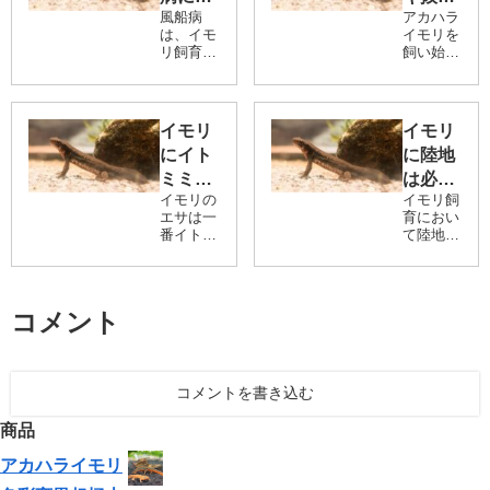
の自然
リケ
モリウ
さらに
風船病
アカハラ
いて、
は必
ム」があ
日々の維
空間を
ン、幼
は、イモ
イモリを
原因・
要？水
ります。
持費まで
リ飼育に
飼い始め
再現】
体、色
苔や流
を詳しく
症状・
道水を
おける代
ようとし
彩変
木、水辺
解説しま
表的な病
ている方
予防と
そのま
の演出を
す。イモ
異、ワ
気の一つ
が、最初
活かしな
リは比較
治療法
ま使っ
で、多く
に必ずぶ
イル
イモリ
イモリ
がらイモ
的手軽に
を徹底
の飼育者
て飼う
つかる疑
リの生態
ド、
飼育でき
にイト
に陸地
が悩まさ
問が「水
解説
ことは
に配慮し
る両生類
CBな
れる問題
道水をそ
ミミズ
は必
た環境づ
ですが、
でき
です。こ
のまま使
どの価
イモリの
イモリ飼
を与え
要？水
くりをす
最低限の
の病気は
っていい
る？
エサは一
育におい
ること
投資と日
格につ
る完全
だけで
腎機能の
の」とい
番イトミ
て陸地は
で、見た
常管理が
低下によ
う問題で
いて解
ガイド
いいの
ミズがお
欠かせな
目の癒し
不可欠で
って体内
す。結論
すすめで
い要素の
説！生
と飼育の
す。どれ
【効
か？陸
の水分調
からお伝
す。イト
一つで
しやすさ
くらいの
体価格
整がうま
えする
果・与
地の作
ミミズは
す。特に
を両立さ
予算で飼
くいか
と、イモ
コメント
から飼
え方・
最も食い
り方・
アカハラ
せること
育を始め
ず、体が
リのカル
つきが良
イモリは
が可能で
育設
られるの
注意点
飼育環
異常に膨
キ抜きを
く、大人
水中だけ
す。本記
か、具体
備・維
らんでし
きちんと
を徹底
境のポ
イモリは
でなく陸
事では、
的な費用
まう症状
おこなえ
持費用
コメントを書き込む
もちろん
上も生活
解説】
イント
初心者の
例を知っ
が特徴で
ば、水道
上陸した
の場とし
方でも失
て、イモ
まで詳
も徹底
す。適切
水でアカ
ての幼体
ており、
商品
敗せずに
リライフ
な飼育環
ハライモ
しく解
解説
でもほと
快適な陸
イモリウ
の計画に
境や温度
リを飼育
んどの個
地環境の
説
アカハライモリ
ムをレイ
役立てて
管理、早
すること
体が食べ
有無が健
アウトで
くださ
期発見・
は十分に