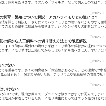
を嫌う傾向もあります。そのため「フィルターなしで飼えるのでは？」
2025.09
の飼育・繁殖について解説！アカハライモリとの違いは？
方法を詳しく解説し、さらにアカハライモリとの違いをわかりやすく整
いてのまとめ最初に結論から書きます。シリケンイモリの飼育はアカハ
2025.09
初の餌から人工飼料への切り替え方法まで徹底解説
す。イモリ幼体の餌付けの流れまずはイモリ幼体の餌付けの流れについ
でまず、イモリ幼体は上陸してからしばらく餌を食べません。早い子は
2025.09
いけない
ても重要です。多くの飼育者が「保湿性があるから」との理由で**水
は見た目も良く、保水力が高いため、テラリウムや観葉植物の管理で広
2025.09
はいけない
うがいいです。理由は簡単で、ブラインは淡水ではすぐに死んでしまい
には塩分が付着しているため、イモリ幼生にとってはエラを傷つけるな