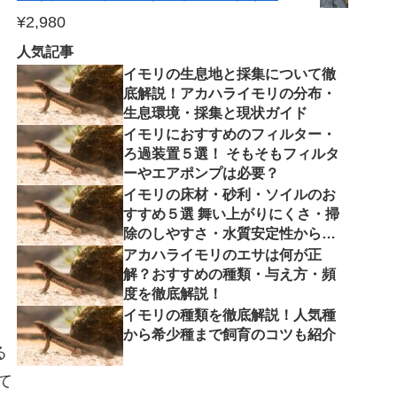
¥
2,980
人気記事
イモリの生息地と採集について徹
底解説！アカハライモリの分布・
生息環境・採集と現状ガイド
イモリにおすすめのフィルター・
ろ過装置５選！ そもそもフィルタ
ーやエアポンプは必要？
イモリの床材・砂利・ソイルのお
すすめ５選 舞い上がりにくさ・掃
除のしやすさ・水質安定性から徹
底解説
アカハライモリのエサは何が正
解？おすすめの種類・与え方・頻
度を徹底解説！
イモリの種類を徹底解説！人気種
から希少種まで飼育のコツも紹介
る
て