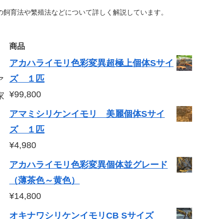
の飼育法や繁殖法などについて詳しく解説しています。
商品
アカハライモリ色彩変異超極上個体Sサイ
ズ １匹
ア
¥
99,800
家
。
アマミシリケンイモリ 美麗個体Sサイ
ズ １匹
¥
4,980
アカハライモリ色彩変異個体並グレード
（薄茶色～黄色）
¥
14,800
オキナワシリケンイモリCB Sサイズ