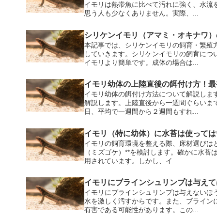
イモリは熱帯魚に比べて汚れに強く、水流
思う人も少なくありません。実際、...
シリケンイモリ（アマミ・オキナワ）
本記事では、シリケンイモリの飼育・繁殖
していきます。シリケンイモリの飼育につ
イモリより簡単です。成体の場合は...
イモリ幼体の上陸直後の餌付け方！最
イモリ幼体の餌付け方法について解説しま
解説します。上陸直後から一週間ぐらいま
日、平均で一週間から２週間もすれ...
イモリ（特に幼体）に水苔は使っては
イモリの飼育環境を整える際、床材選びはと
（ミズゴケ）**を検討します。確かに水苔
用されています。しかし、イ...
イモリにブラインシュリンプは与えて
イモリにブラインシュリンプは与えないほ
水を激しく汚すからです。また、ブライン
有害である可能性があります。この...