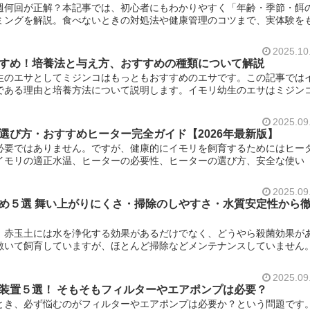
週何回が正解？本記事では、初心者にもわかりやすく「年齢・季節・餌
ミングを解説。食べないときの対処法や健康管理のコツまで、実体験を
2025.10
すめ！培養法と与え方、おすすめの種類について解説
生のエサとしてミジンコはもっともおすすめのエサです。この記事では
である理由と培養方法について説明します。イモリ幼生のエサはミジン
2025.09
選び方・おすすめヒーター完全ガイド【2026年最新版】
必要ではありません。ですが、健康的にイモリを飼育するためにはヒー
イモリの適正水温、ヒーターの必要性、ヒーターの選び方、安全な使い
2025.09
め５選 舞い上がりにくさ・掃除のしやすさ・水質安定性から
。赤玉土には水を浄化する効果があるだけでなく、どうやら殺菌効果が
敷いて飼育していますが、ほとんど掃除などメンテナンスしていません
2025.09
装置５選！ そもそもフィルターやエアポンプは必要？
とき、必ず悩むのがフィルターやエアポンプは必要か？という問題です