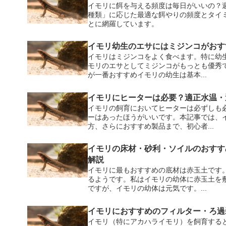
イモリに餌を与える頻度は毎日がいいの？
種類」に応じた最適な餌やりの頻度とタイ
とに網羅しています。
イモリ幼生のエサにはミジンコがおす
イモリはミジンコをよく食べます。特に幼
モリのエサとしてミジンコがもっとも優秀
が一番おすすめイモリの幼生は基本...
イモリにヒーターは必要？適正水温・
イモリの飼育においてヒーターは必ずしも
ーはあったほうがいいです。本記事では、
方、さらにおすすめ製品まで、初心者...
イモリの床材・砂利・ソイルのおすす
解説
イモリに最もおすすめの底材は赤玉土です
るようです。私はイモリの幼体に赤玉土を
ですが、イモリの幼体は元気です。...
イモリにおすすめのフィルター・ろ過
イモリ（特にアカハライモリ）を飼育する