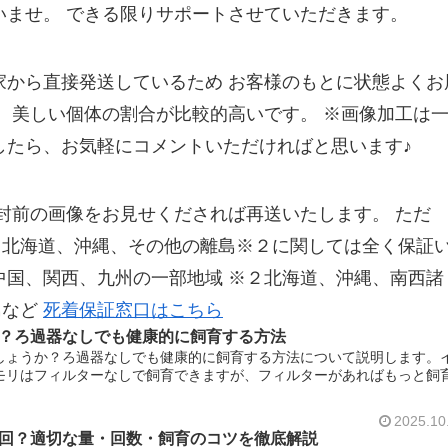
いませ。 できる限りサポートさせていただきます。
家から直接発送しているため お客様のもとに状態よくお
、 美しい個体の割合が比較的高いです。 ※画像加工は
したら、お気軽にコメントいただければと思います♪
開封前の画像をお見せくだされば再送いたします。 ただ
、北海道、沖縄、その他の離島※２に関しては全く保証
中国、関西、九州の一部地域 ※２北海道、沖縄、南西諸
島など
死着保証窓口はこちら
？ろ過器なしでも健康的に飼育する方法
しょうか？ろ過器なしでも健康的に飼育する方法について説明します。
モリはフィルターなしで飼育できますが、フィルターがあればもっと飼
2025.10
回？適切な量・回数・飼育のコツを徹底解説