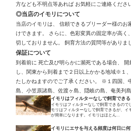
方なども不明点等あれば お気軽にご連絡くださ
◎当店のイモリについて
当店のイモリは、 信頼できるブリーダー様のお
けできます。 さらに、色彩変異の固定率が高く
切しておりません。 飼育方法の質問等がありま
保証について
到着前に 死亡及び明らかに瀕死である場合、 
し、関東から到着まで２日以上かかる地域※１
たしかねますのでご了承ください。 ※１四国、
島、小笠原諸島、佐渡ヶ島、隠岐の島、奄美列
イモリはフィルターなしで飼育できる
イモリはフィルターなしで飼育できるので
モリはフィルターなしで飼育できるが、イ
が簡単になります。イモリはほとん...
イモリにエサを与える頻度は何日に何