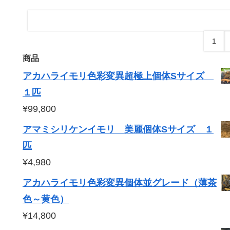
1
商品
アカハライモリ色彩変異超極上個体Sサイズ
１匹
¥
99,800
アマミシリケンイモリ 美麗個体Sサイズ １
匹
¥
4,980
アカハライモリ色彩変異個体並グレード（薄茶
色～黄色）
¥
14,800