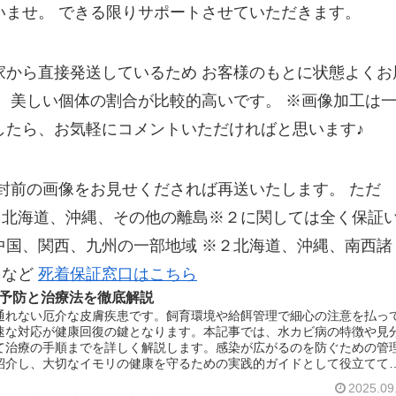
いませ。 できる限りサポートさせていただきます。
家から直接発送しているため お客様のもとに状態よくお
、 美しい個体の割合が比較的高いです。 ※画像加工は
したら、お気軽にコメントいただければと思います♪
開封前の画像をお見せくだされば再送いたします。 ただ
、北海道、沖縄、その他の離島※２に関しては全く保証
中国、関西、九州の一部地域 ※２北海道、沖縄、南西諸
島など
死着保証窓口はこちら
予防と治療法を徹底解説
通れない厄介な皮膚疾患です。飼育環境や給餌管理で細心の注意を払っ
速な対応が健康回復の鍵となります。本記事では、水カビ病の特徴や見
て治療の手順までを詳しく解説します。感染が広がるのを防ぐための管
紹介し、大切なイモリの健康を守るための実践的ガイドとして役立てて
2025.09