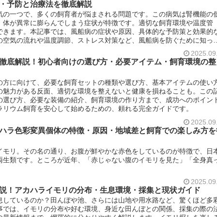
・予防と治療法を徹底解説
気の一つで、多くの飼育者が悩まされる問題です。この病気は腎機能の
、体が異常に膨らんでしまう症状が特徴です。適切な飼育環境や温度管
できます。本記事では、風船病の症状や原因、具体的な予防策と効果的
の空気の流れや温度調節、ストレス対策など、風船病を防ぐために知っ
を守るための情報をお届けします。初心者から上級者まで役立つ完全ガ
2025.09
徹底解説！初心者向けの選び方・必要アイテム・飼育環境の整
の方に向けて、必要な飼育セットの種類や選び方、基本アイテムの使い
の魅力がある反面、適切な環境を整えないと健康を損ねることも。この
の選び方、必要な装備の紹介、飼育環境の作り方まで、成功へのポイン
ラリウム飼育を安心して始めるための、頼れる完全ガイドです。
2025.09
ハラ色彩変異個体の特徴・原因・地域差と飼育での楽しみ方を
イモリ。その名の通り、お腹が鮮やかな赤色をしているのが特徴で、日
両生類です。ところが近年、「赤じゃない腹のイモリを見た」「全身真
2025.09
説！アカハライモリの分布・生息環境・採集と現状ガイド
息しているのか？田んぼや池、さらには山地や用水路など、驚くほど多
事では、イモリの分布や好む環境、身近な田んぼとの関係、採集の際の