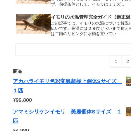
ず、前提条件として、イモリはミミズ...
イモリの水温管理完全ガイド【適正温
この記事では、イモリの水温について解説
広いです。高温には２８度ぐらいまで耐え
は二階のリビングに水槽を置いてい...
1
2
商品
アカハライモリ色彩変異超極上個体Sサイズ
１匹
¥
99,800
アマミシリケンイモリ 美麗個体Sサイズ １
匹
¥
4,980