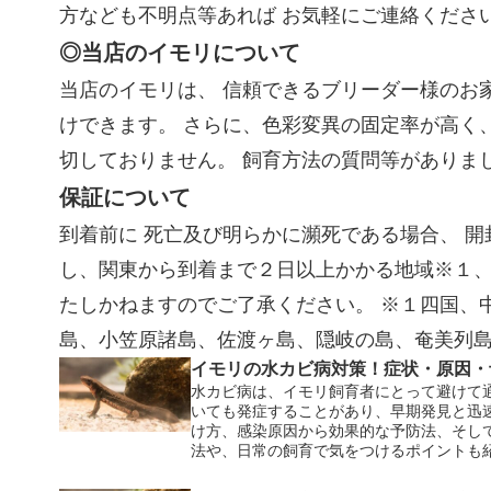
方なども不明点等あれば お気軽にご連絡くださ
◎当店のイモリについて
当店のイモリは、 信頼できるブリーダー様のお
けできます。 さらに、色彩変異の固定率が高く
切しておりません。 飼育方法の質問等がありま
保証について
到着前に 死亡及び明らかに瀕死である場合、 
し、関東から到着まで２日以上かかる地域※１
たしかねますのでご了承ください。 ※１四国、
島、小笠原諸島、佐渡ヶ島、隠岐の島、奄美列
イモリの水カビ病対策！症状・原因・
水カビ病は、イモリ飼育者にとって避けて
いても発症することがあり、早期発見と迅
け方、感染原因から効果的な予防法、そし
法や、日常の飼育で気をつけるポイントも
ださい。