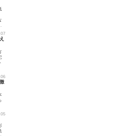
低
な
て
イ
.07
え
方
記
ト
.06
徹
本
っ
.05
彩
法