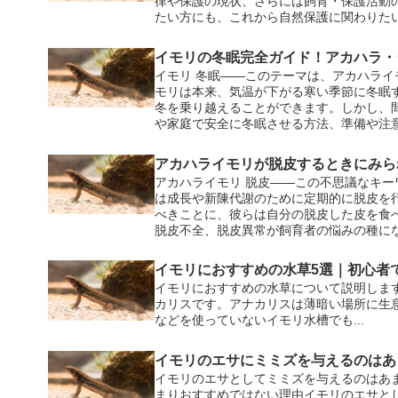
律や保護の現状、さらには飼育・保護活動
たい方にも、これから自然保護に関わりた
イモリの冬眠完全ガイド！アカハラ・
イモリ 冬眠――このテーマは、アカハラ
モリは本来、気温が下がる寒い季節に冬眠
冬を乗り越えることができます。しかし、
や家庭で安全に冬眠させる方法、準備や注
スの管理法まで、専門的かつやさしく解説
して進められる“完全ガイド”としてお届け
アカハライモリが脱皮するときにみら
アカハライモリ 脱皮――この不思議なキ
は成長や新陳代謝のために定期的に脱皮を
べきことに、彼らは自分の脱皮した皮を食
脱皮不全、脱皮異常が飼育者の悩みの種に
イモリにおすすめの水草5選｜初心者
イモリにおすすめの水草について説明しま
カリスです。アナカリスは薄暗い場所に生
などを使っていないイモリ水槽でも...
イモリのエサにミミズを与えるのはあ
イモリのエサとしてミミズを与えるのはあ
まりおすすめではない理由イモリのエサと