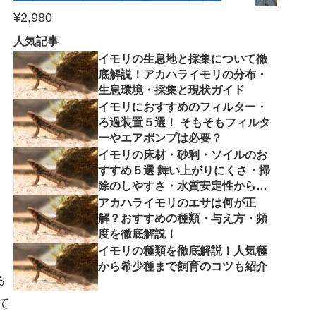
¥
2,980
人気記事
イモリの生息地と採集について徹
底解説！アカハライモリの分布・
生息環境・採集と現状ガイド
イモリにおすすめのフィルター・
ろ過装置５選！ そもそもフィルタ
ーやエアポンプは必要？
イモリの床材・砂利・ソイルのお
すすめ５選 舞い上がりにくさ・掃
除のしやすさ・水質安定性から徹
底解説
アカハライモリのエサは何が正
解？おすすめの種類・与え方・頻
度を徹底解説！
イモリの種類を徹底解説！人気種
から希少種まで飼育のコツも紹介
る
て