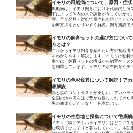
イモリの風船病について、原因・症状
風船病は、イモリ飼育における代表的な病
下によって体内の水分調整がうまくいかず
理、早期発見・対処で重症化を防ぐことが
治療方法をわかりやすく解説。飼育施設で
おきたいポイントを網羅し、大切なイモリ
ドです。
イモリの飼育セットの選び方について
方とは？
これからイモリ飼育を始めたい方や初心者
をわかりやすく解説します。イモリは独特
事では、飼育セットの構成から飼育ケース
を網羅しています。イモリの水中飼育やテ
イモリの色彩変異について解説！アカ
底解説
赤と黒のコントラストが美しい、アカハラ
全国の池や田んぼで昔から親しまれてきた
黒の個体がいた」など、色彩にバリ...
イモリの生息地と採集について徹底解
イモリ（特にアカハライモリ）はどこに生
な環境でひっそりと暮らしています。本記