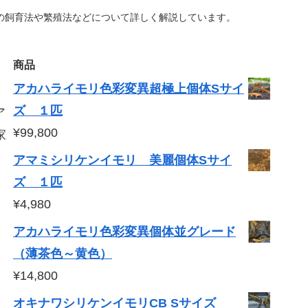
の飼育法や繁殖法などについて詳しく解説しています。
商品
アカハライモリ色彩変異超極上個体Sサイ
ズ １匹
ア
¥
99,800
家
。
アマミシリケンイモリ 美麗個体Sサイ
ズ １匹
¥
4,980
アカハライモリ色彩変異個体並グレード
（薄茶色～黄色）
¥
14,800
オキナワシリケンイモリCB Sサイズ