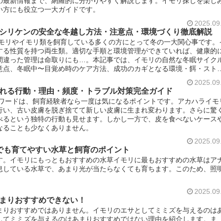
の最新情報まで、網羅的に分かりやすく解説します。イモリ探しを楽し
い方にも役立つ一大ガイドです。
2025.09
シリケンの安全な冬越し方法・注意点・環境づくり徹底解説
イモリやイモリ類を飼育している多くの方にとって冬の一大関心事です。
する性質を持つ両生類。適切な手順と環境管理ができていれば、健康的
間違った管理は命取りにも…。本記事では、イモリの自然な冬眠サイク
意点、冬眠中〜目覚め時のケア方法、成功のカギとなる環境・餌・スト
。それぞれの飼育事情に丁寧に寄り添い、初めての冬眠チャレンジも安
2025.09
します。
れる行動・理由・頻度・トラブル対策完全ガイド
ーワードは、飼育経験者なら一度は気になるポイントです。アカハライモ
行い、古い皮膚を脱ぎ捨てて新しい皮膚に生まれ変わります。さらに驚
べるという独特の行動も見せます。しかし一方で、皮を食べないケース
なることも少なくありません。
2025.09
でも育てやすい水草と飼育のポイント
す。イモリにもっともおすすめの水草イモリに最もおすすめの水草はア
息している水草で、あまり光が当たらなくても育ちます。このため、照
2025.09
まりおすすめできない！
まりおすすめではありません。イモリのエサとしてミミズを与えるのは
してミミズを与えるのはあまりおすすめではない理由を紹介します。ま